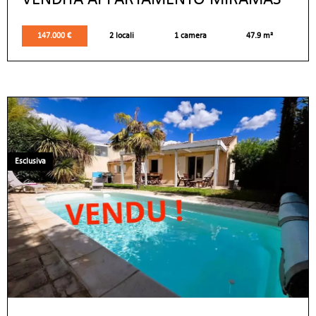
147.000 €
2 locali
1 camera
47.9 m²
Esclusiva