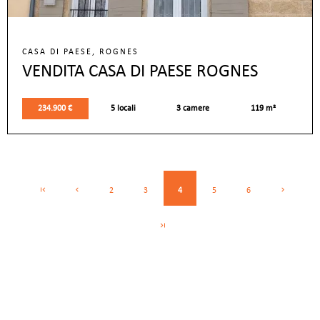
CASA DI PAESE, ROGNES
VENDITA CASA DI PAESE ROGNES
234.900 €
5 locali
3 camere
119 m²
2
3
4
5
6