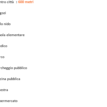
ntro città
600 metri
gozi
lo nido
uola elementare
dico
rco
rcheggio pubblico
scina pubblica
lestra
permercato