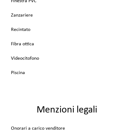
Finestra PVC
Zanzariere
Recintato
Fibra ottica
Videocitofono
Piscina
Menzioni legali
Onorari a carico venditore