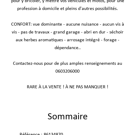
pour y bricoler, y mettre vos véhicules et motos, pour une
profession à domicile et pleins d'autres possibilités.
CONFORT: vue dominante - aucune nuisance - aucun vis à
vis - pas de travaux - grand garage - abri en dur - séchoir
aux herbes aromatiques - arrosage intégré - forage -
dépendance..
Contactez-nous pour de plus amples renseignements au
0603206000
RARE À LA VENTE ! À NE PAS MANQUER !
Sommaire
Référence
86134870