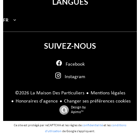
LANGUES
FR
SUIVEZ-NOUS
Facebook
Instagram
Mentions légales
©2026 La Maison Des Particuliers
Honoraires d'agence
Changer ses préférences cookies
Design by
Apimo™
Ce site est protégé par reCAPTCHA et les règles de
confidentialité
et les
conditions
d'utilisation
de Google s'appliquent.