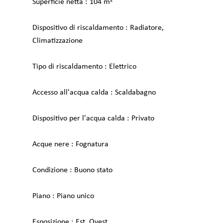
Superficie netta
104 m²
Dispositivo di riscaldamento
Radiatore,
Climatizzazione
Tipo di riscaldamento
Elettrico
Accesso all'acqua calda
Scaldabagno
Dispositivo per l'acqua calda
Privato
Acque nere
Fognatura
Condizione
Buono stato
Piano
Piano unico
Esposizione
Est, Ovest