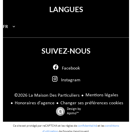
LANGUES
FR
SUIVEZ-NOUS
Facebook
Instagram
Mentions légales
©2026 La Maison Des Particuliers
Honoraires d'agence
Changer ses préférences cookies
Design by
Apimo™
Ce site est protégé par reCAPTCHA et les règles de
confidentialité
et les
conditions
d'utilisation
de Google s'appliquent.